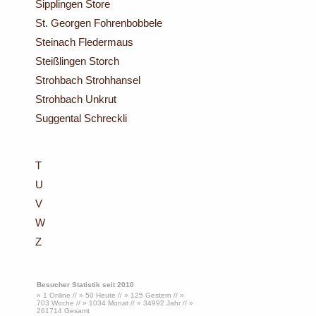
Sipplingen Store
St. Georgen Fohrenbobbele
Steinach Fledermaus
Steißlingen Storch
Strohbach Strohhansel
Strohbach Unkrut
Suggental Schreckli
T
U
V
W
Z
Besucher Statistik seit 2010
» 1 Online // » 50 Heute // » 125 Gestern // »
703 Woche // » 1034 Monat // » 34992 Jahr // »
261714 Gesamt