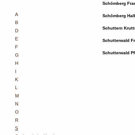
Schömberg Fra
A
Schömberg Hal
B
Schuttern Krut
D
E
Schutterwald F
F
Schutterwald P
G
H
I
K
L
M
N
O
R
S