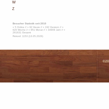
W
Z
Besucher Statistik seit 2010
» 5 Online // » 92 Heute // » 192 Gestern // »
620 Woche // » 951 Monat // » 34909 Jahr // »
261631 Gesamt
Rekord: 1153 (13.05.2026)
©20