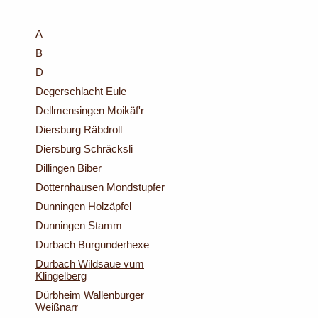
A
B
D
Degerschlacht Eule
Dellmensingen Moikäf'r
Diersburg Räbdroll
Diersburg Schräcksli
Dillingen Biber
Dotternhausen Mondstupfer
Dunningen Holzäpfel
Dunningen Stamm
Durbach Burgunderhexe
Durbach Wildsaue vum
Klingelberg
Dürbheim Wallenburger
Weißnarr