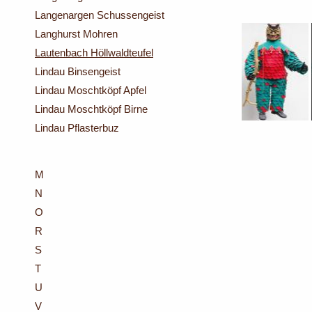
Langenargen Schussengeist
Langhurst Mohren
Lautenbach Höllwaldteufel
Lindau Binsengeist
Lindau Moschtköpf Apfel
Lindau Moschtköpf Birne
Lindau Pflasterbuz
M
N
O
R
S
T
U
V