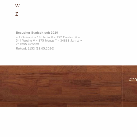
W
Z
Besucher Statistik seit 2010
» 1 Online // » 16 Heute // » 192 Gestern // »
544 Woche // » 875 Monat // » 34833 Jahr // »
261555 Gesamt
Rekord: 1153 (13.05.2026)
©20