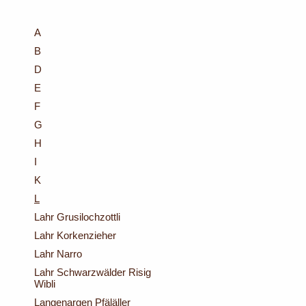
A
B
D
E
F
G
H
I
K
L
Lahr Grusilochzottli
Lahr Korkenzieher
Lahr Narro
Lahr Schwarzwälder Risig
Wibli
Langenargen Pfäläller