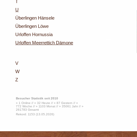
T
U
Überlingen Hänsele
Überlingen Löwe
Urloffen Hornussia
Urloffen Meerrettich Dämone
V
W
Z
Besucher Statistik seit 2010
» 1 Online // » 32 Heute // » 87 Gestern // »
772 Woche // » 1103 Monat // » 35061 Jahr // »
261783 Gesamt
Rekord: 1153 (13.05.2026)