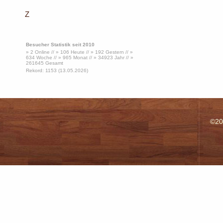
Z
Besucher Statistik seit 2010
» 2 Online // » 106 Heute // » 192 Gestern // »
634 Woche // » 965 Monat // » 34923 Jahr // »
261645 Gesamt
Rekord: 1153 (13.05.2026)
©20