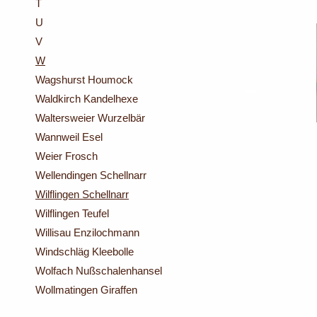
T
U
V
W
Wagshurst Houmock
Waldkirch Kandelhexe
Waltersweier Wurzelbär
Wannweil Esel
Weier Frosch
Wellendingen Schellnarr
Wilflingen Schellnarr
Wilflingen Teufel
Willisau Enzilochmann
Windschläg Kleebolle
Wolfach Nußschalenhansel
Wollmatingen Giraffen