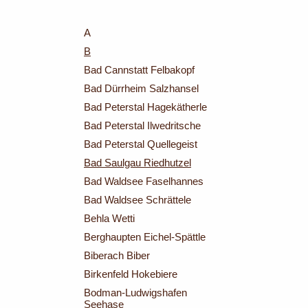
A
B
Bad Cannstatt Felbakopf
Bad Dürrheim Salzhansel
Bad Peterstal Hagekätherle
Bad Peterstal Ilwedritsche
Bad Peterstal Quellegeist
Bad Saulgau Riedhutzel
Bad Waldsee Faselhannes
Bad Waldsee Schrättele
Behla Wetti
Berghaupten Eichel-Spättle
Biberach Biber
Birkenfeld Hokebiere
Bodman-Ludwigshafen
Seehase