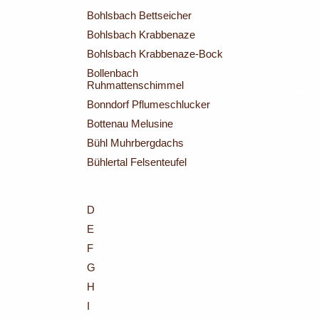
Bohlsbach Bettseicher
Bohlsbach Krabbenaze
Bohlsbach Krabbenaze-Bock
Bollenbach
Ruhmattenschimmel
Bonndorf Pflumeschlucker
Bottenau Melusine
Bühl Muhrbergdachs
Bühlertal Felsenteufel
D
E
F
G
H
I