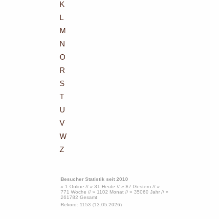
K
L
M
N
O
R
S
T
U
V
W
Z
Besucher Statistik seit 2010
» 1 Online // » 31 Heute // » 87 Gestern // »
771 Woche // » 1102 Monat // » 35060 Jahr // »
261782 Gesamt
Rekord: 1153 (13.05.2026)