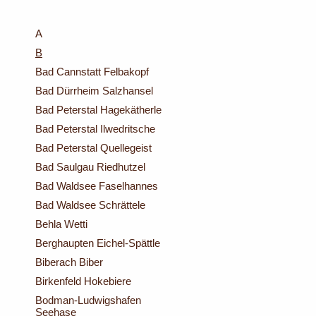
A
B
Bad Cannstatt Felbakopf
Bad Dürrheim Salzhansel
Bad Peterstal Hagekätherle
Bad Peterstal Ilwedritsche
Bad Peterstal Quellegeist
Bad Saulgau Riedhutzel
Bad Waldsee Faselhannes
Bad Waldsee Schrättele
Behla Wetti
Berghaupten Eichel-Spättle
Biberach Biber
Birkenfeld Hokebiere
Bodman-Ludwigshafen
Seehase