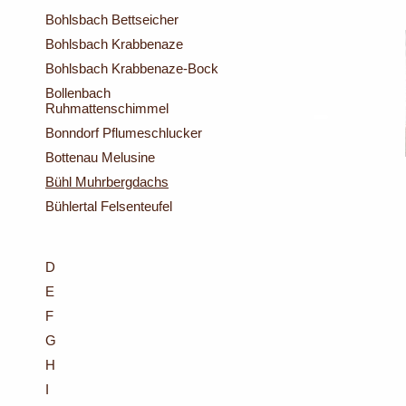
Bohlsbach Bettseicher
Bohlsbach Krabbenaze
Bohlsbach Krabbenaze-Bock
Bollenbach
Ruhmattenschimmel
Bonndorf Pflumeschlucker
Bottenau Melusine
Bühl Muhrbergdachs
Bühlertal Felsenteufel
D
E
F
G
H
I