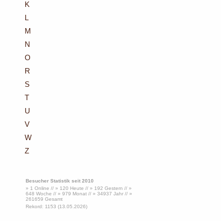
K
L
M
N
O
R
S
T
U
V
W
Z
Besucher Statistik seit 2010
» 1 Online // » 120 Heute // » 192 Gestern // »
648 Woche // » 979 Monat // » 34937 Jahr // »
261659 Gesamt
Rekord: 1153 (13.05.2026)