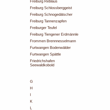
Freiburg Reblaus
Freiburg Schlossberggeist
Freiburg Schnogedätscher
Freiburg Tannenzapfen
Freiburger Teufel
Freiburg Tiengener Erdmännle
Frommen Brennnesselmann
Furtwangen Bodenwälder
Furtwangen Spättle
Friedrichshafen
Seewaldkobold
G
H
I
K
L