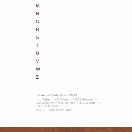
M
N
O
R
S
T
U
V
W
Z
Besucher Statistik seit 2010
» 1 Online // » 86 Heute // » 192 Gestern // »
614 Woche // » 945 Monat // » 34903 Jahr // »
261625 Gesamt
Rekord: 1153 (13.05.2026)