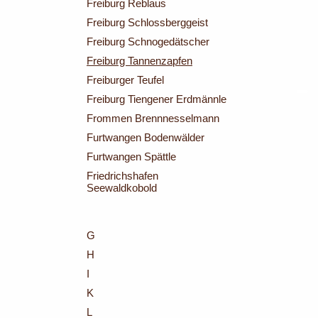
Freiburg Reblaus
Freiburg Schlossberggeist
Freiburg Schnogedätscher
Freiburg Tannenzapfen
Freiburger Teufel
Freiburg Tiengener Erdmännle
Frommen Brennnesselmann
Furtwangen Bodenwälder
Furtwangen Spättle
Friedrichshafen
Seewaldkobold
G
H
I
K
L