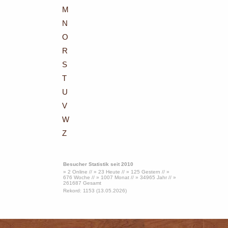
M
N
O
R
S
T
U
V
W
Z
Besucher Statistik seit 2010
» 2 Online // » 23 Heute // » 125 Gestern // »
676 Woche // » 1007 Monat // » 34965 Jahr // »
261687 Gesamt
Rekord: 1153 (13.05.2026)