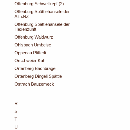
Offenburg Schwellkepf (2)
Offenburg Spättlehansele der
Alth.NZ
Offenburg Spättlehansele der
Hexenzunft
Offenburg Waldwurz
Ohlsbach Umbeise
Oppenau Pfifferli
Orschweier Kuh
Ortenberg Bachbrägel
Ortenberg Dingeli Spättle
Ostrach Bauzemeck
R
S
T
U