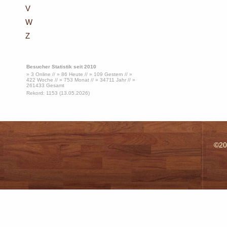
V
W
Z
Besucher Statistik seit 2010
» 3 Online // » 86 Heute // » 109 Gestern // »
422 Woche // » 753 Monat // » 34711 Jahr // »
261433 Gesamt
Rekord: 1153 (13.05.2026)
©20