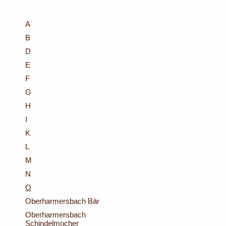
A
B
D
E
F
G
H
I
K
L
M
N
O
Oberharmersbach Bär
Oberharmersbach
Schindelmocher