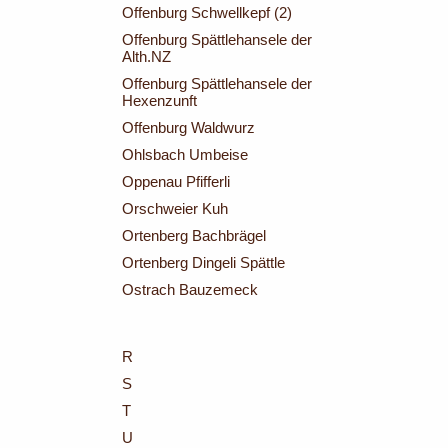
Offenburg Schwellkepf (2)
Offenburg Spättlehansele der
Alth.NZ
Offenburg Spättlehansele der
Hexenzunft
Offenburg Waldwurz
Ohlsbach Umbeise
Oppenau Pfifferli
Orschweier Kuh
Ortenberg Bachbrägel
Ortenberg Dingeli Spättle
Ostrach Bauzemeck
R
S
T
U