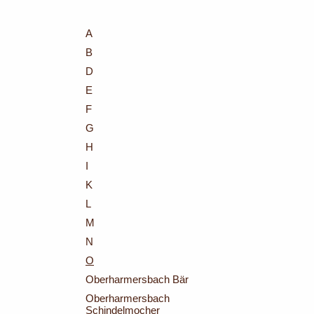
A
B
D
E
F
G
H
I
K
L
M
N
O
Oberharmersbach Bär
Oberharmersbach
Schindelmocher